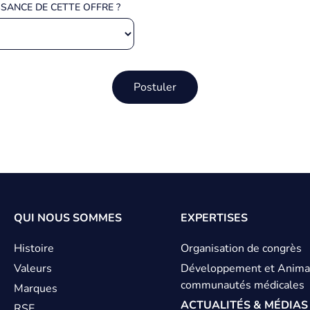
SANCE DE CETTE OFFRE ?
ied
QUI NOUS SOMMES
EXPERTISES
e
Histoire
Organisation de congrès
Valeurs
Développement et Anima
age
communautés médicales
Marques
ACTUALITÉS & MÉDIAS
RSE