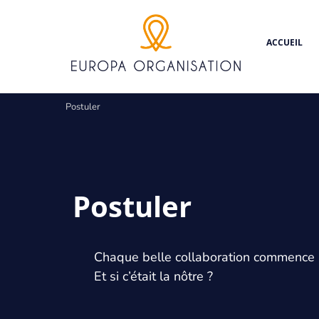
Aller
Panneau de gestion des cookies
au
contenu
ACCUEIL
principal
Fil
Postuler
d'Ariane
Postuler
Chaque belle collaboration commence 
Et si c’était la nôtre ?