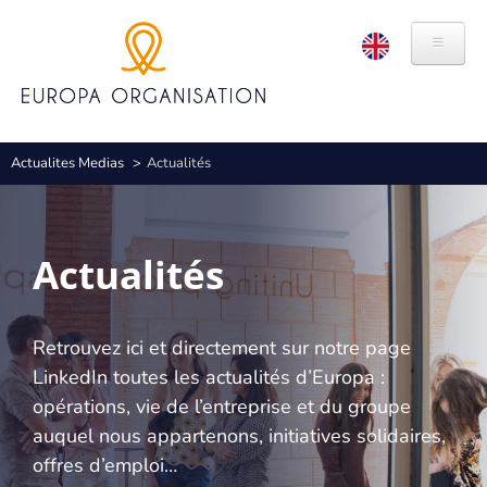
Aller
Panneau de gestion des cookies
au
contenu
principal
QUI NOUS SOMMES
Fil
Actualites Medias
Actualités
HISTOIRE
d'Ariane
VALEURS
Actualités
MARQUES
RSE
Retrouvez ici et directement sur notre page
LinkedIn toutes les actualités d’Europa :
ÉTHIQUE ET CONFORMITÉ
opérations, vie de l’entreprise et du groupe
EXPERTISES
auquel nous appartenons, initiatives solidaires,
offres d’emploi…
ORGANISATION DE CONGRÈS