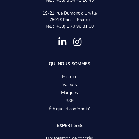
Tél. : (+33) 5 34 45 26 45
-
SÉMINAIRES
19-21, rue Dumont d'Urville
75016 Paris - France
CLIENTS
Tél. : (+33) 1 70 96 81 00
CLIENTS
PARTENAIRES
Pied
QUI NOUS SOMMES
ACTUALITÉS & MÉDIAS
de
Histoire
ACTUALITÉS
Valeurs
page
Marques
CALENDRIER DES CONGRÈS
-
RSE
GALERIE
Éthique et conformité
Menu
SÉMINAIRE MANAGEMENT & PERFORMANCE 2026
EXPERTISES
CARRIÈRES
Organisation de congrès