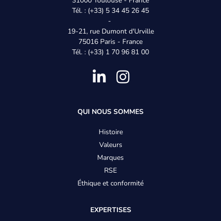
31000 Toulouse - France
Tél. : (+33) 5 34 45 26 45
-
19-21, rue Dumont d'Urville
75016 Paris - France
Tél. : (+33) 1 70 96 81 00
Pied
QUI NOUS SOMMES
de
Histoire
Valeurs
page
Marques
-
RSE
Éthique et conformité
Menu
EXPERTISES