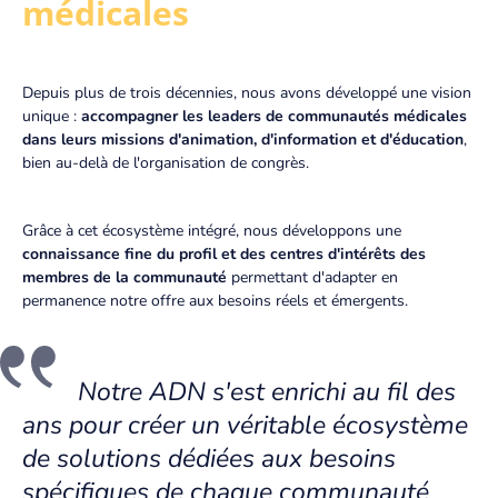
médicales
SÉMINAIRES
CLIENTS
Depuis plus de trois décennies, nous avons développé une vision
unique :
accompagner les leaders de communautés médicales
dans leurs missions d'animation, d'information et d'éducation
,
CLIENTS
bien au-delà de l'organisation de congrès.
PARTENAIRES
Grâce à cet écosystème intégré, nous développons une
ACTUALITÉS & MÉDIAS
connaissance fine du profil et des centres d'intérêts des
membres de la communauté
permettant d'adapter en
ACTUALITÉS
permanence notre offre aux besoins réels et émergents.
CALENDRIER DES CONGRÈS
Notre ADN s'est enrichi au fil des
GALERIE
ans pour créer un véritable écosystème
SÉMINAIRE MANAGEMENT & PERFORMANCE 2026
de solutions dédiées aux besoins
CARRIÈRES
spécifiques de chaque communauté