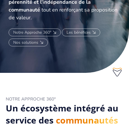
pérennité et l'indépendance de la
communauté
tout en renforçant sa proposition
SAVOIR-FAIRE
de valeur.
AFFILIATIONS
Notre Approche 360°
Les bénéfices
DÉVELOPPEMENT ET ANIMATION DE COMMUNAUTÉS MÉDICALES
Nos solutions
NOTRE APPROCHE 360°
SAVOIR-FAIRE
SOLUTIONS D'ÉDUCATION
COURS
PUBLICATIONS
NOTRE APPROCHE 360°
PLATEFORMES DIGITALES
Un écosystème intégré au
FOCUS GROUPS
service des
communautés
WEBINAIRES