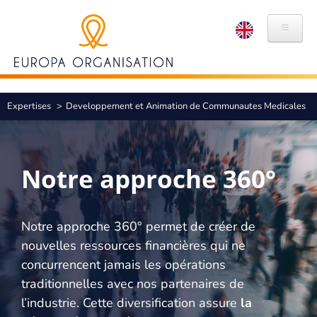
Aller
Panneau de gestion des cookies
au
contenu
principal
QUI NOUS SOMMES
Fil
Expertises
Developpement et Animation de Communautes Medicales
HISTOIRE
d'Ariane
VALEURS
Notre approche 360°
MARQUES
RSE
Notre approche 360° permet de créer de
nouvelles ressources financières qui ne
ÉTHIQUE ET CONFORMITÉ
concurrencent jamais les opérations
EXPERTISES
traditionnelles avec nos partenaires de
l’industrie. Cette diversification assure
la
ORGANISATION DE CONGRÈS