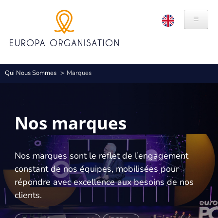
Aller
Panneau de gestion des cookies
au
contenu
principal
QUI NOUS SOMMES
Fil
Qui Nous Sommes
Marques
HISTOIRE
d'Ariane
VALEURS
Nos marques
MARQUES
RSE
Nos marques sont le reflet de l’engagement
constant de nos équipes, mobilisées pour
ÉTHIQUE ET CONFORMITÉ
répondre avec excellence aux besoins de nos
EXPERTISES
clients.
ORGANISATION DE CONGRÈS