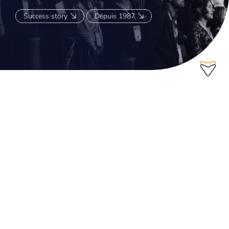
Success story
Depuis 1987
SAVOIR-FAIRE
AFFILIATIONS
DÉVELOPPEMENT ET ANIMATION DE COMMUNAUTÉS MÉDICALES
NOTRE APPROCHE 360°
SAVOIR-FAIRE
SOLUTIONS D'ÉDUCATION
COURS
PUBLICATIONS
PLATEFORMES DIGITALES
FOCUS GROUPS
WEBINAIRES