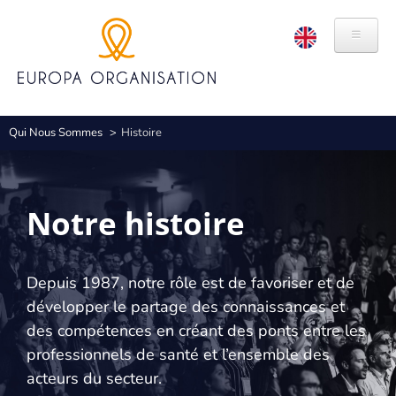
Aller
Panneau de gestion des cookies
au
contenu
principal
QUI NOUS SOMMES
Fil
Qui Nous Sommes
Histoire
HISTOIRE
d'Ariane
VALEURS
Notre histoire
MARQUES
RSE
Depuis 1987, notre rôle est de favoriser et de
développer le partage des connaissances et
ÉTHIQUE ET CONFORMITÉ
des compétences en créant des ponts entre les
EXPERTISES
professionnels de santé et l’ensemble des
acteurs du secteur.
ORGANISATION DE CONGRÈS