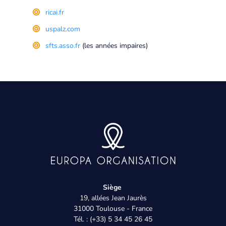
ricai.fr
uspalz.com
sfts.asso.fr
(les années impaires)
Siège
19, allées Jean Jaurès
31000 Toulouse - France
Tél. : (+33) 5 34 45 26 45