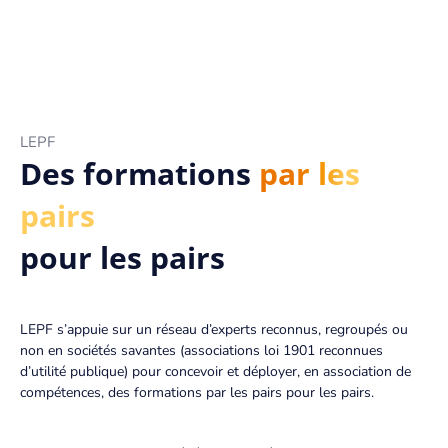
TRAVAILLER CHEZ EUROPA
TÉMOIGNAGES
OFFRES D'EMPLOI
LEPF
CONTACT
Des formations
par les
pairs
pour les pairs
LEPF s’appuie sur un réseau d’experts reconnus, regroupés ou
non en sociétés savantes (associations loi 1901 reconnues
d’utilité publique) pour concevoir et déployer, en association de
compétences, des formations par les pairs pour les pairs.