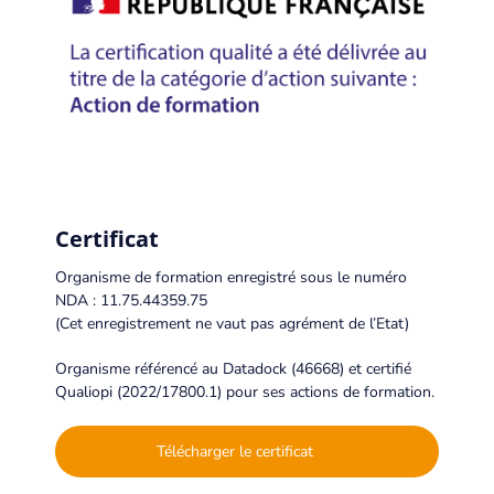
SÉMINAIRES
CLIENTS
CLIENTS
PARTENAIRES
Certificat
ACTUALITÉS & MÉDIAS
Organisme de formation enregistré sous le numéro
ACTUALITÉS
NDA : 11.75.44359.75
(Cet enregistrement ne vaut pas agrément de l’Etat)
CALENDRIER DES CONGRÈS
Organisme référencé au Datadock (46668) et certifié
GALERIE
Qualiopi (2022/17800.1) pour ses actions de formation.
SÉMINAIRE MANAGEMENT & PERFORMANCE 2026
Télécharger le certificat
CARRIÈRES