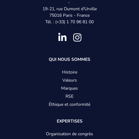
-
19-21, rue Dumont d'Urville
75016 Paris - France
Tél. : (+33) 1 70 96 81 00
Pied
QUI NOUS SOMMES
de
Histoire
Valeurs
page
Marques
-
RSE
Éthique et conformité
Menu
EXPERTISES
Organisation de congrès