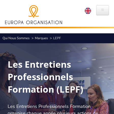
Aller
Panneau de gestion des cookies
au
contenu
principal
QUI NOUS SOMMES
Fil
Qui Nous Sommes
Marques
LEPF
HISTOIRE
d'Ariane
VALEURS
Les Entretiens
MARQUES
Professionnels
RSE
Formation (LEPF)
ÉTHIQUE ET CONFORMITÉ
EXPERTISES
Les Entretiens Professionnels Formation
ORGANISATION DE CONGRÈS
organise chaque année plusieurs actions de