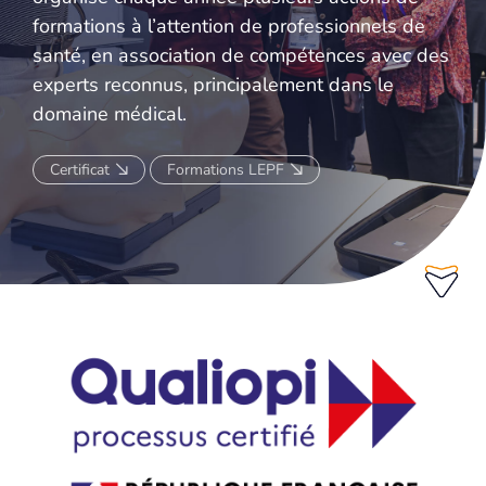
formations à l’attention de professionnels de
SAVOIR-FAIRE
santé, en association de compétences avec des
AFFILIATIONS
experts reconnus, principalement dans le
domaine médical.
DÉVELOPPEMENT ET ANIMATION DE COMMUNAUTÉS MÉDICALES
NOTRE APPROCHE 360°
Certificat
Formations LEPF
SAVOIR-FAIRE
SOLUTIONS D'ÉDUCATION
COURS
PUBLICATIONS
PLATEFORMES DIGITALES
FOCUS GROUPS
WEBINAIRES